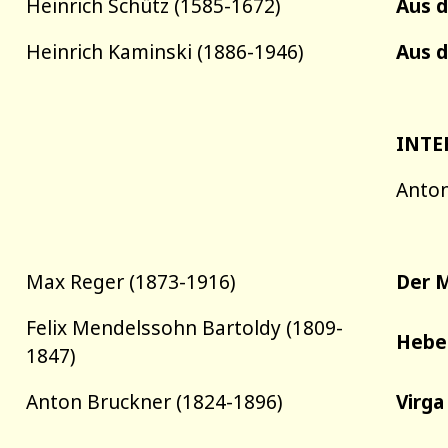
Heinrich Schütz (1585-1672)
Aus d
Heinrich Kaminski (1886-1946)
Aus d
INTE
Anton
Max Reger (1873-1916)
Der M
Felix Mendelssohn Bartoldy (1809-
Hebe
1847)
Anton Bruckner (1824-1896)
Virga