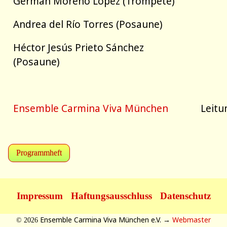
Germán Moreno López (Trompete)
Andrea del Río Torres (Posaune)
Héctor Jesús Prieto Sánchez
(Posaune)
Ensemble Carmina Viva München
Leitu
Programmheft
Impressum
Haftungsausschluss
Datenschutz
Ensemble Carmina Viva München e.V. →
Webmaster
© 2026