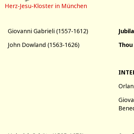
Herz-Jesu-Kloster in München
Giovanni Gabrieli (1557-1612)
Jubil
John Dowland (1563-1626)
Thou
INTE
Orlan
Giova
Bened